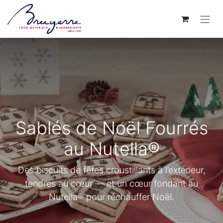
Sablés de Noël Fourrés
au Nutella®
Des biscuits de fêtes croustillants à l’extérieur,
tendres au cœur — et un cœur fondant au
Nutella® pour réchauffer Noël.