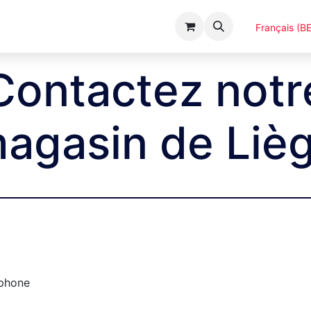
Événements
Catalogues
A Propos
Français (BE
Contactez notr
agasin de Liè
phone