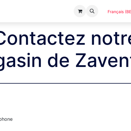
Événements
Catalogues
A Propos
Français (BE
Contactez notr
asin de Zave
phone