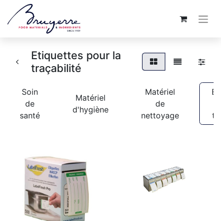
Etiquettes pour la
traçabilité
Soin
Matériel
Et
Matériel
de
de
d'hygiène
santé
nettoyage
tr