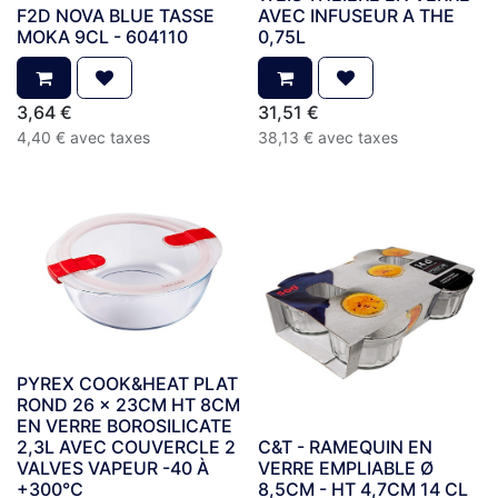
F2D NOVA BLUE TASSE
AVEC INFUSEUR A THE
MOKA 9CL - 604110
0,75L
3,64
€
31,51
€
4,40
€
avec taxes
38,13
€
avec taxes
PYREX COOK&HEAT PLAT
ROND 26 x 23CM HT 8CM
EN VERRE BOROSILICATE
2,3L AVEC COUVERCLE 2
C&T - RAMEQUIN EN
VALVES VAPEUR -40 À
VERRE EMPLIABLE Ø
+300°C
8,5CM - HT 4,7CM 14 CL