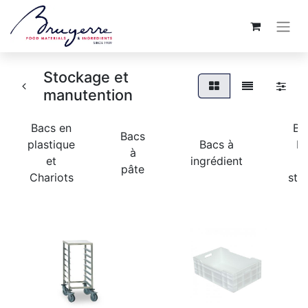
Stockage et
manutention
Bacs en
Ba
Bacs
plastique
Bacs à
Bo
à
et
ingrédient
pâte
Chariots
sto