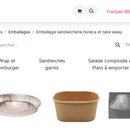
Événements
Catalogues
A Propos
Français (BE
ts
Emballages
Emballage sandwicherie,horeca et take away
Tr
Wrap et
Sandwiches
Salade composée 
mburger
garnis
Plats à emporter