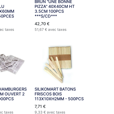
BRUN "UNE BONNE
LU
PIZZA" 40X40CM HT
0X60MM
3.5CM 100PCS
50PCES
***S/CD***
42,70
€
ec taxes
51,67
€
avec taxes
HAMBURGERS
SILIKOMART BATONS
CM OUVERT 2
FRISCOS BOIS
000PCS
113X10XH2MM - 500PCS
7,71
€
ec taxes
9,33
€
avec taxes