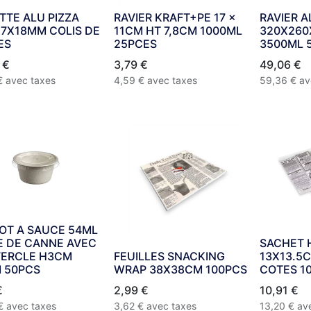
TTE ALU PIZZA
RAVIER KRAFT+PE 17 x
RAVIER A
27X18MM COLIS DE
11CM HT 7,8CM 1000ML
320X26
ES
25PCES
3500ML 
€
3,79
€
49,06
€
€
avec taxes
4,59
€
avec taxes
59,36
€
av
POT A SAUCE 54ML
E DE CANNE AVEC
SACHET 
ERCLE H3CM
FEUILLES SNACKING
13X13.5
 50PCS
WRAP 38X38CM 100PCS
COTES 1
€
2,99
€
10,91
€
€
avec taxes
3,62
€
avec taxes
13,20
€
av