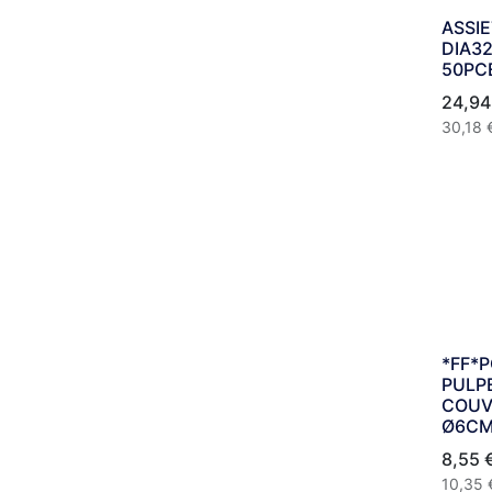
ASSIE
DIA3
50PC
24,94
30,18
*FF*
PULP
COUV
Ø6CM
8,55
10,35