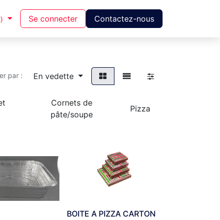
Se connecter
Contactez-nous
)
En vedette
ier par :
et
Cornets de
Pizza
pâte/soupe
BOITE A PIZZA CARTON