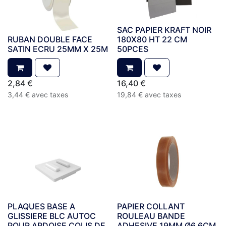
SAC PAPIER KRAFT NOIR
RUBAN DOUBLE FACE
180X80 HT 22 CM
SATIN ECRU 25MM X 25M
50PCES
2,84
€
16,40
€
3,44
€
avec taxes
19,84
€
avec taxes
PLAQUES BASE A
PAPIER COLLANT
GLISSIERE BLC AUTOC
ROULEAU BANDE
POUR ARDOISE COLIS DE
ADHESIVE 19MM Ø6,6CM