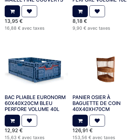
13,95
€
8,18
€
16,88
€
avec taxes
9,90
€
avec taxes
BAC PLIABLE EURONORM
PANIER OSIER À
60X40X20CM BLEU
BAGUETTE DE COIN
PERFORE VOLUME 40L
40X40XH70CM
12,92
€
126,91
€
15,63
€
avec taxes
153,56
€
avec taxes