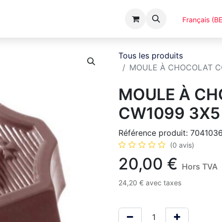
Événements
Catalogues
A Propos
Français (BE
Tous les produits
MOULE À CHOCOLAT CO
MOULE À C
CW1099 3X5 
Référence produit:
704103
(0 avis)
20,00
€
Hors TVA
24,20
€
avec taxes