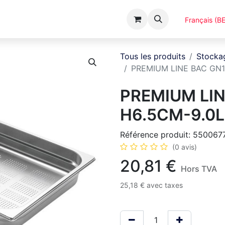
Événements
Catalogues
A Propos
Français (BE
Tous les produits
Stocka
PREMIUM LINE BAC GN1
PREMIUM LIN
H6.5CM-9.0L
Référence produit:
550067
(0 avis)
20,81
€
Hors TVA
25,18
€
avec taxes