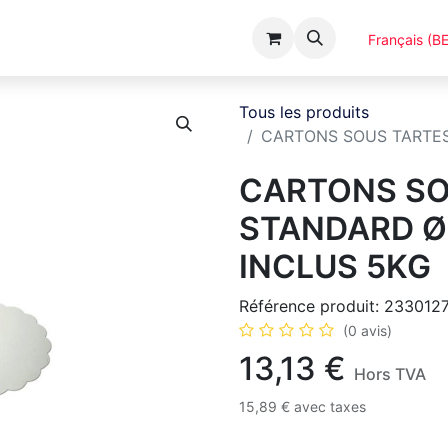
Événements
Catalogues
A Propos
Français (BE
Tous les produits
CARTONS SOUS TARTES
CARTONS SO
STANDARD Ø
INCLUS 5KG
Référence produit:
233012
(0 avis)
13,13
€
Hors TVA
15,89
€
avec taxes