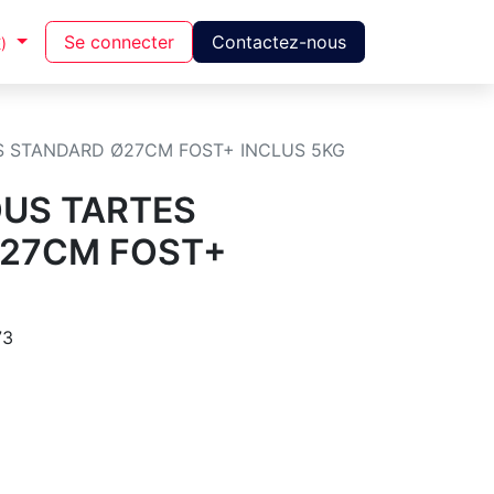
Se connecter
Contactez-nous
)
 STANDARD Ø27CM FOST+ INCLUS 5KG
US TARTES
27CM FOST+
73