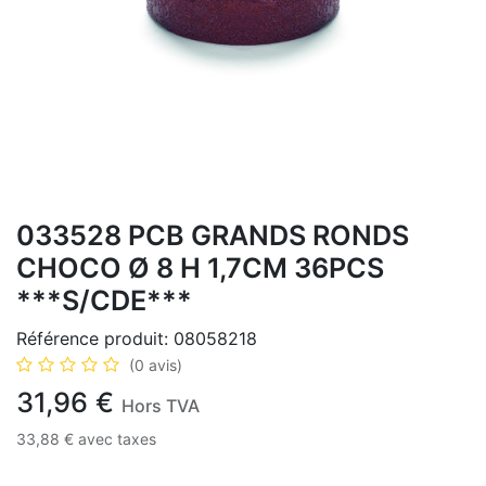
033528 PCB GRANDS RONDS
CHOCO Ø 8 H 1,7CM 36PCS
***S/CDE***
Référence produit:
08058218
(0 avis)
31,96
€
Hors TVA
33,88
€
avec taxes