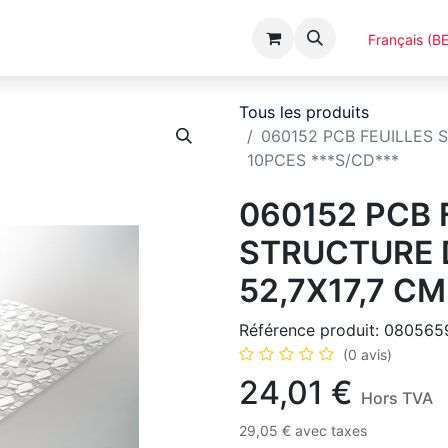
Événements
Catalogues
A Propos
Français (BE
Tous les produits
060152 PCB FEUILLES 
10PCES ***S/CD***
060152 PCB 
STRUCTURE 
52,7X17,7 C
Référence produit:
080565
(0 avis)
24,01
€
Hors TVA
29,05
€
avec taxes