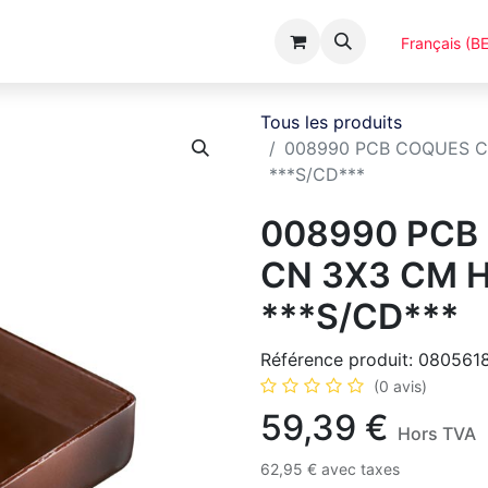
Événements
Catalogues
A Propos
Français (BE
Tous les produits
008990 PCB COQUES C
***S/CD***
008990 PCB
CN 3X3 CM H
***S/CD***
Référence produit:
080561
(0 avis)
59,39
€
Hors TVA
62,95
€
avec taxes