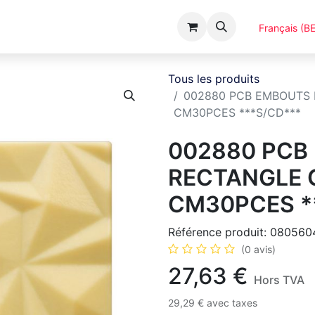
Événements
Catalogues
A Propos
Français (BE
Tous les produits
002880 PCB EMBOUTS R
CM30PCES ***S/CD***
002880 PCB
RECTANGLE C
CM30PCES *
Référence produit:
080560
(0 avis)
27,63
€
Hors TVA
29,29
€
avec taxes