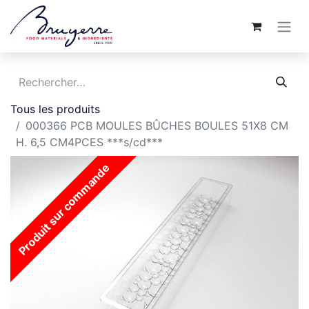
Tous les produits
000366 PCB MOULES BÛCHES BOULES 51X8 CM
H. 6,5 CM4PCES ***s/cd***
Produit sur commande