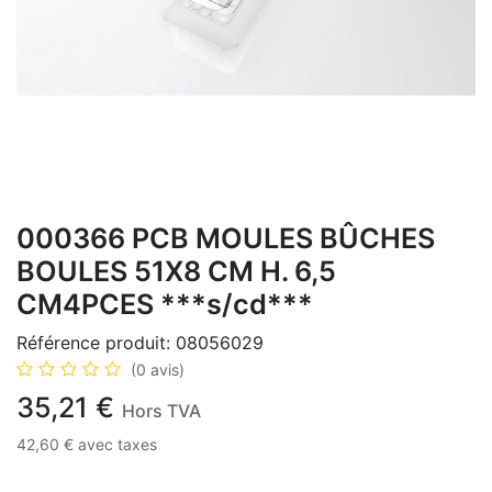
000366 PCB MOULES BÛCHES
BOULES 51X8 CM H. 6,5
CM4PCES ***s/cd***
Référence produit:
08056029
(0 avis)
35,21
€
Hors TVA
42,60
€
avec taxes