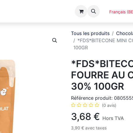
Événements
Catalogues
A Propos
Français (BE
Tous les produits
Chocola
*FDS*BITECONE MINI 
100GR
*FDS*BITEC
FOURRE AU 
30% 100GR
Référence produit:
080555
(0 avis)
3,68
€
Hors TVA
3,90
€
avec taxes