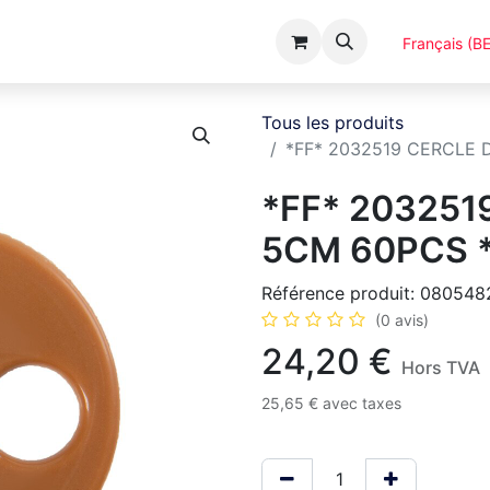
Événements
Catalogues
A Propos
Français (BE
Tous les produits
*FF* 2032519 CERCLE 
*FF* 203251
5CM 60PCS *
Référence produit:
080548
(0 avis)
24,20
€
Hors TVA
25,65
€
avec taxes