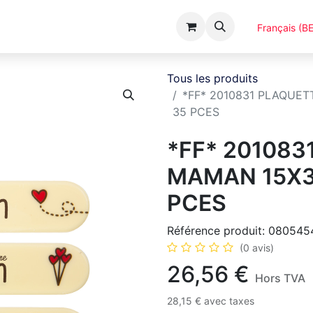
Événements
Catalogues
A Propos
Français (BE
Tous les produits
*FF* 2010831 PLAQUE
35 PCES
*FF* 201083
MAMAN 15X3
PCES
Référence produit:
080545
(0 avis)
26,56
€
Hors TVA
28,15
€
avec taxes