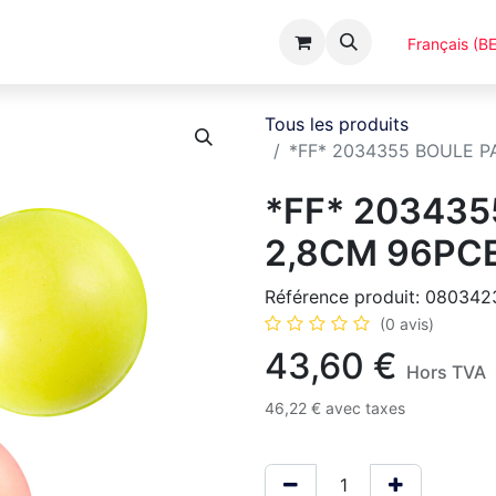
Événements
Catalogues
A Propos
Français (BE
Tous les produits
*FF* 2034355 BOULE P
*FF* 203435
2,8CM 96PCE
Référence produit:
080342
(0 avis)
43,60
€
Hors TVA
46,22
€
avec taxes