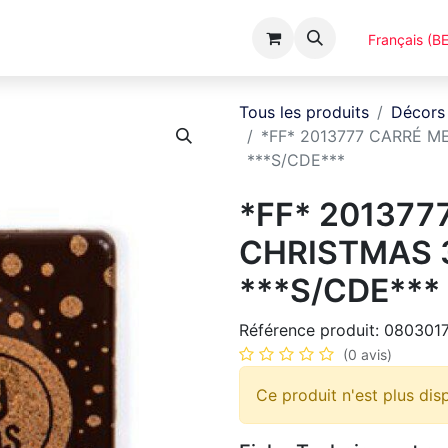
Événements
Catalogues
A Propos
Français (BE
Tous les produits
Décors
*FF* 2013777 CARRÉ M
***S/CDE***
*FF* 201377
CHRISTMAS 
***S/CDE***
Référence produit:
080301
(0 avis)
Ce produit n'est plus dis