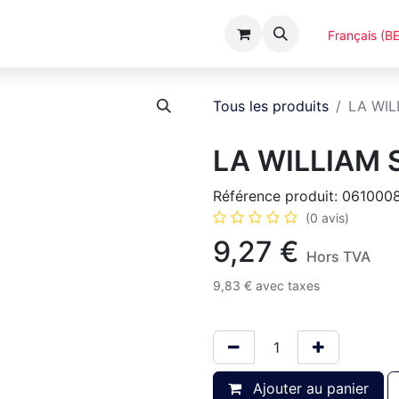
Événements
Catalogues
A Propos
Français (BE
Tous les produits
LA WIL
LA WILLIAM 
Référence produit:
061000
(0 avis)
9,27
€
Hors TVA
9,83
€
avec taxes
Ajouter au panier