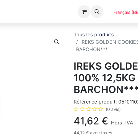
Événements
Catalogues
A Propos
Français (BE
Tous les produits
IREKS GOLDEN COOKIES
BARCHON***
IREKS GOLDE
100% 12,5K
BARCHON**
Référence produit:
0510110
(0 avis)
41,62
€
Hors TVA
44,12
€
avec taxes