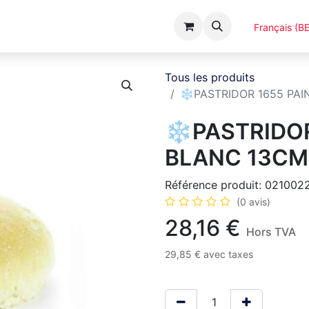
Événements
Catalogues
A Propos
Français (BE
Tous les produits
❄️PASTRIDOR 1655 PA
❄️PASTRIDOR
BLANC 13CM
Référence produit:
021002
(0 avis)
28,16
€
Hors TVA
29,85
€
avec taxes