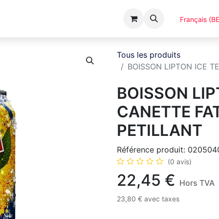
Événements
Catalogues
A Propos
Français (BE
Tous les produits
BOISSON LIPTON ICE T
BOISSON LIP
CANETTE FAT
PETILLANT
Référence produit:
020504
(0 avis)
22,45
€
Hors TVA
23,80
€
avec taxes