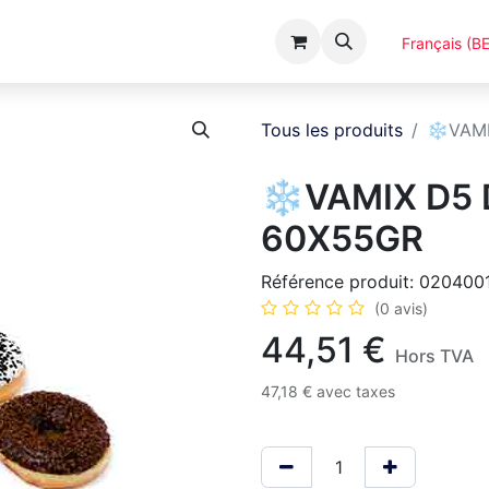
Événements
Catalogues
A Propos
Français (BE
Tous les produits
❄️VAM
❄️VAMIX D5
60X55GR
Référence produit:
020400
(0 avis)
44,51
€
Hors TVA
47,18
€
avec taxes