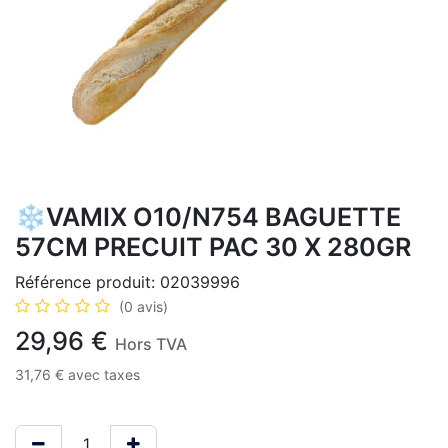
❄️VAMIX O10/N754 BAGUETTE
57CM PRECUIT PAC 30 X 280GR
Référence produit:
02039996
(0 avis)
29,96
€
Hors TVA
31,76
€
avec taxes