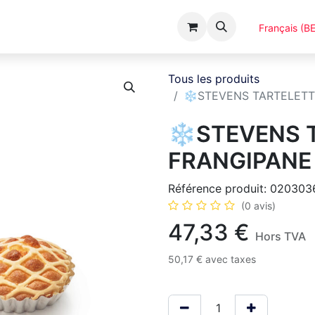
Événements
Catalogues
A Propos
Français (BE
Tous les produits
❄️STEVENS TARTELETT
❄️STEVENS 
FRANGIPANE
Référence produit:
020303
(0 avis)
47,33
€
Hors TVA
50,17
€
avec taxes