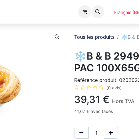
Événements
Catalogues
A Propos
Français (BE
Tous les produits
❄️B & 
❄️B & B 294
PAC 100X65
Référence produit:
020202
(0 avis)
39,31
€
Hors TVA
41,67
€
avec taxes