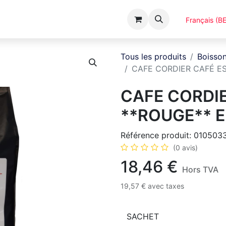
Événements
Catalogues
A Propos
Français (BE
Tous les produits
Boisso
CAFE CORDIER CAFÉ E
CAFE CORDI
**ROUGE** E
Référence produit:
010503
(0 avis)
18,46
€
Hors TVA
19,57
€
avec taxes