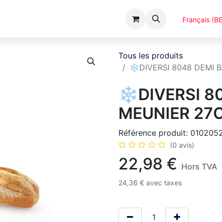
Événements
Catalogues
A Propos
Français (BE
Tous les produits
❄️DIVERSI 8048 DEMI
❄️DIVERSI 8
MEUNIER 27
Référence produit:
010205
(0 avis)
22,98
€
Hors TVA
24,36
€
avec taxes