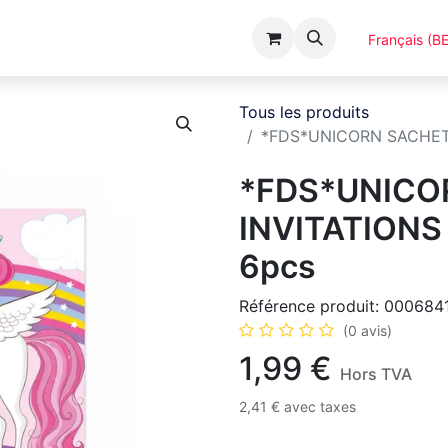
Événements
Catalogues
A Propos
Français (BE
Tous les produits
*FDS*UNICORN SACHET
*FDS*UNICO
INVITATIONS
6pcs
Référence produit:
000684
(0 avis)
1,99
€
Hors TVA
2,41
€
avec taxes