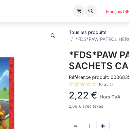
Événements
Catalogues
A Propos
Français (BE
Tous les produits
*FDS*PAW PATROL HER
*FDS*PAW P
SACHETS CA
Référence produit:
000683
(0 avis)
2,22
€
Hors TVA
2,69
€
avec taxes