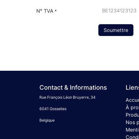
N° TVA
*
Soumettre
Contact & Informations
Lien
Rue François Léon Bruyerre, 34
Accue
À pro
6041 Gosselies
Produ
Belgique
Nos p
Menti
Condit