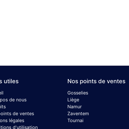
s utiles
Nos points de ventes
il
Gosselies
pos de nous
Liège
its
Namur
oints de ventes
Zaventem
ons légales
Tournai
ions d'utilisation