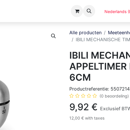
Evenementen
Catalogi
Over ons
Nederlands (
Alle producten
Meeteenh
IBILI MECHANISCHE TI
IBILI MECHA
APPELTIMER
6CM
Productreferentie:
5507214
(0 beoordeling)
9,92
€
Exclusief BT
12,00
€
with taxes