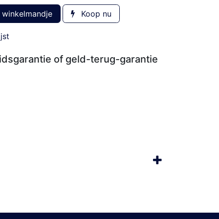
 winkelmandje
Koop nu
jst
dsgarantie of geld-terug-garantie