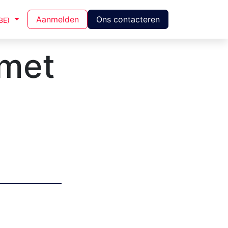
Aanmelden
Ons contacteren
BE)
 met