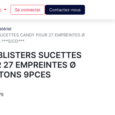
Se connecter
Contactez-nous
)
atériel
 SUCETTES CANDY POUR 27 EMPREINTES Ø
 ***S/CD***
BLISTERS SUCETTES
 27 EMPREINTES Ø
ÂTONS 9PCES
78