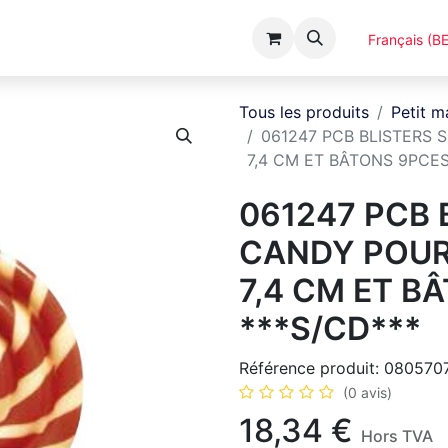
Événements
Catalogues
A Propos
Français (BE
Tous les produits
Petit m
061247 PCB BLISTERS
7,4 CM ET BÂTONS 9PCES
061247 PCB 
CANDY POUR
7,4 CM ET B
***S/CD***
Référence produit:
080570
(0 avis)
18,34
€
Hors TVA